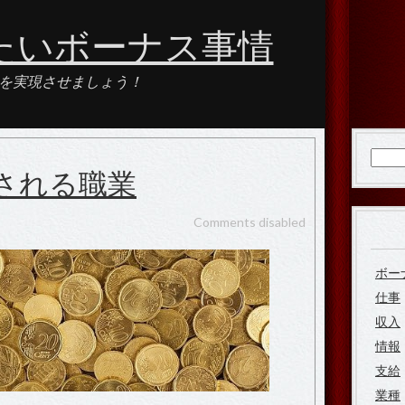
たいボーナス事情
を実現させましょう！
検
される職業
索:
Comments disabled
ボー
仕事
収入
情報
支給
業種