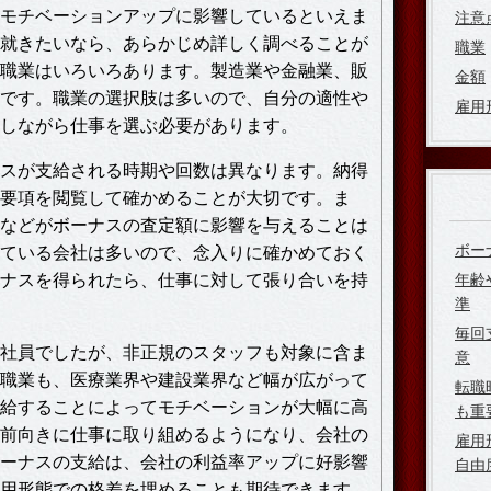
モチベーションアップに影響しているといえま
注意
就きたいなら、あらかじめ詳しく調べることが
職業
職業はいろいろあります。製造業や金融業、販
金額
です。職業の選択肢は多いので、自分の適性や
雇用
しながら仕事を選ぶ必要があります。
スが支給される時期や回数は異なります。納得
要項を閲覧して確かめることが大切です。ま
などがボーナスの査定額に影響を与えることは
ボー
ている会社は多いので、念入りに確かめておく
ナスを得られたら、仕事に対して張り合いを持
年齢
準
毎回
社員でしたが、非正規のスタッフも対象に含ま
意
職業も、医療業界や建設業界など幅が広がって
転職
給することによってモチベーションが大幅に高
も重
前向きに仕事に取り組めるようになり、会社の
雇用
ーナスの支給は、会社の利益率アップに好影響
自由
用形態での格差を埋めることも期待できます。