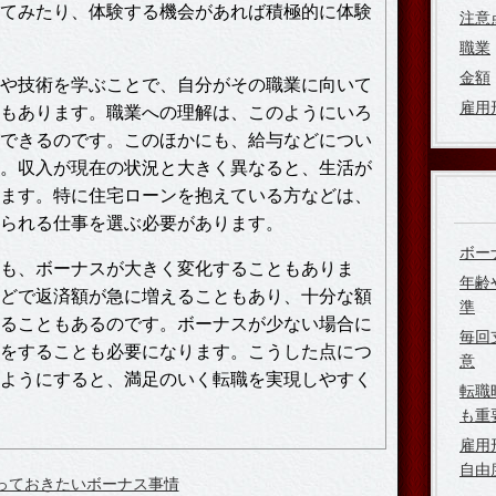
てみたり、体験する機会があれば積極的に体験
注意
職業
金額
や技術を学ぶことで、自分がその職業に向いて
雇用
もあります。職業への理解は、このようにいろ
できるのです。このほかにも、給与などについ
。収入が現在の状況と大きく異なると、生活が
ます。特に住宅ローンを抱えている方などは、
られる仕事を選ぶ必要があります。
ボー
も、ボーナスが大きく変化することもありま
年齢
どで返済額が急に増えることもあり、十分な額
準
ることもあるのです。ボーナスが少ない場合に
毎回
をすることも必要になります。こうした点につ
意
ようにすると、満足のいく転職を実現しやすく
転職
も重
雇用
自由
っておきたいボーナス事情