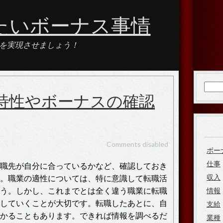
たいボーナス事情
を実現させましょう！
検
特性やボーナスの確認
索:
Comments disabled
ボー
仕事
職先が自分に合っているかなど、確認しておき
収入
。職業の適性については、特に意識して転職活
う。しかし、これまでとは全く違う職業に転職
情報
していくことが大切です。転職したあとに、自
支給
かることもあります。できれば情報を調べるだ
業種