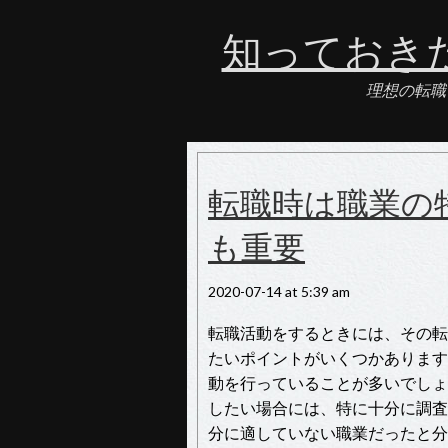
知っておき
理想の転職
転職時は職業の
も重要
2020-07-14 at 5:39 am
転職活動をするときには、その転
たいポイントがいくつかあります
動を行っていることが多いでしょ
したい場合には、特に十分に調査
分に適していない職業だったと分